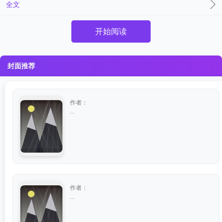
全文
开始阅读
封面推荐
作者：
...
作者：
...