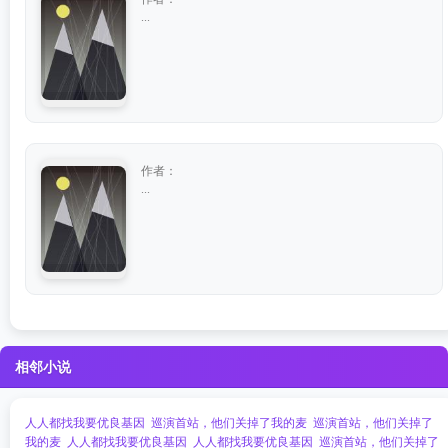
...
作者：
...
相邻小说
人人都找我要优良基因
巡演首站，他们关掉了我的麦
巡演首站，他们关掉了
我的麦
人人都找我要优良基因
人人都找我要优良基因
巡演首站，他们关掉了