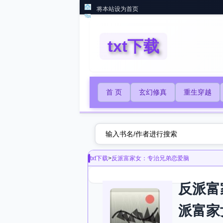
将本站设为首页
txt下载
首 页
玄幻修真
重生穿越
txt下载
>
反派富家女：专治兄弟恋爱脑
反派富
派富家