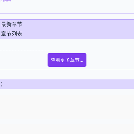
》最新章节
》章节列表
查看更多章节...
条）