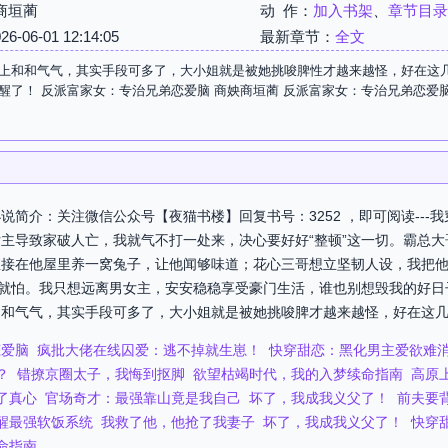
商垣蔺
动 作：
加入书架
、
章节目录
06-01 12:14:05
最新章节：
全文
上和和气气，其实手段可多了，大小姐就是被她挑唆脾性才越来越怪，好在这
醒了！ 反派富家女：专治兄弟恋爱脑 商姎商垣蔺 反派富家女：专治兄弟恋爱
说简介：关注微信公众号【夜猫书楼】回复书号：3252 ，即可阅读---
主导致家破人亡，我就气不打一处来，决心要好好“整顿”这一切。霸总
直接在他屋里养一窝兔子，让他闻够味道；花心三哥想立坚韧人设，我把
到就怕。我只想远离男女主，安安稳稳享受豪门生活，谁也别想毁我的好
和气气，其实手段可多了，大小姐就是被她挑唆脾才越来越怪，好在这几天
恋爱脑
疯批大佬在线囚爱：逃不掉就生崽！
快穿甜恋：黑化男主爱欲难
？
错撩京圈太子，我悔到抠脚
欲望枯竭时代，我的入梦续命指南
高原
了真心
官场奇才：最强靠山竟是我自己
坏了，我成我义父了！
前夫要
醒最强软饭系统
我救了他，他抢了我妻子
坏了，我成我义父了！
快穿
命指南