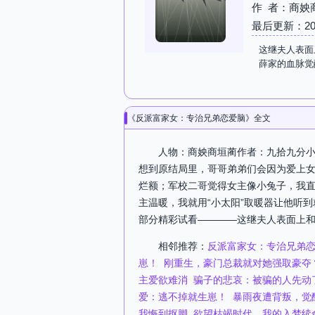
作 者：商姎
最后更新：2026-
这继夫人表面
薛家的血脉觉
《反派富家女：专治兄弟恋爱脑》全文
人物：商姎商垣蔺作者：九拾九分小
想到原结局里，哥哥弟弟们会因为爱上女
烂额；军校二哥觉得女主像小兔子，我
主温暖，我就用“小太阳”取暖器让他听
部分精彩试看————这继夫人表面上和
相邻推荐：
反派富家女：专治兄弟
崽！
刚重生，豪门总裁就对她强取豪夺
主爱欲难消
骗子的悲哀：被骗的人先动
爱：逃不掉就生崽！
暴雨夜遭背叛，觉
我悔到抠脚
欲望枯竭时代，我的入梦续