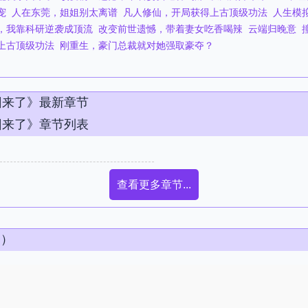
宠
人在东莞，姐姐别太离谱
凡人修仙，开局获得上古顶级功法
人生模
，我靠科研逆袭成顶流
改变前世遗憾，带着妻女吃香喝辣
云端归晚意
上古顶级功法
刚重生，豪门总裁就对她强取豪夺？
回来了》最新章节
回来了》章节列表
查看更多章节...
条）