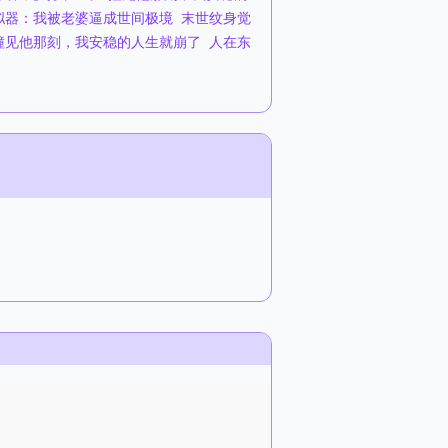
拟器：我被老婆逼成世间极境
末世纹身觉
撞见他那刻，我安稳的人生就崩了
人在东