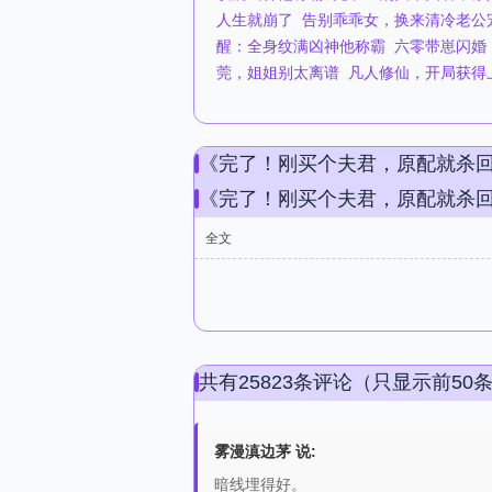
人生就崩了
告别乖乖女，换来清冷老公
醒：全身纹满凶神他称霸
六零带崽闪婚
莞，姐姐别太离谱
凡人修仙，开局获得
《完了！刚买个夫君，原配就杀
《完了！刚买个夫君，原配就杀
全文
共有25823条评论（只显示前50
雾漫滇边茅 说:
暗线埋得好。