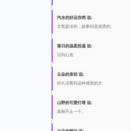
汽水的好运存档 说:
文笔是冷的，故事却是滚烫的。
落日的温柔投递 说:
沉到心底
云朵的亲切 说:
好久没看到这种感觉的文
山野的可爱灯塔 说:
真相不止一个。