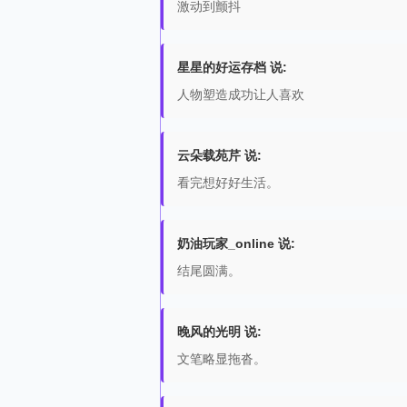
激动到颤抖
星星的好运存档 说:
人物塑造成功让人喜欢
云朵载苑芹 说:
看完想好好生活。
奶油玩家_online 说:
结尾圆满。
晚风的光明 说:
文笔略显拖沓。