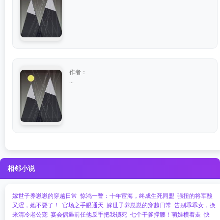
作者：
...
相邻小说
嫁世子养崽崽的穿越日常
惊鸿一瞥：十年宦海，终成生死同盟
强扭的将军酸
又涩，她不要了！
官场之手眼通天
嫁世子养崽崽的穿越日常
告别乖乖女，换
来清冷老公宠
宴会偶遇前任他反手把我锁死
七个干爹撑腰！萌娃横着走
快