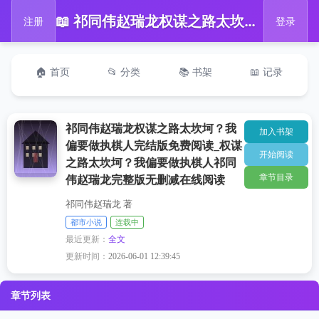
📖 祁同伟赵瑞龙权谋之路太坎坷？我偏要做执棋人完结版免费阅读_权谋之路太坎坷？我偏要做执棋人祁同伟赵瑞龙完整版无删减在线阅读
注册
登录
🏠 首页
📂 分类
📚 书架
📖 记录
祁同伟赵瑞龙权谋之路太坎坷？我
加入书架
偏要做执棋人完结版免费阅读_权谋
开始阅读
之路太坎坷？我偏要做执棋人祁同
章节目录
伟赵瑞龙完整版无删减在线阅读
祁同伟赵瑞龙 著
都市小说
连载中
最近更新：
全文
更新时间：
2026-06-01 12:39:45
章节列表