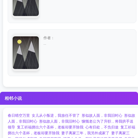
作者：
...
相邻小说
春日晴空万里
女儿从小叛逆，我放任不管了
形似故人面，非我旧时心
形似故
人面，非我旧时心
形似故人面，非我旧时心
慷慨老公为了升职，将我拱手送
领导
复工祈福掷出六个圣杯，老板却要开除我
心有归处，不负归途
复工祈福
掷出六个圣杯，老板却要开除我
妻子离家三年，我另外成家了
妻子离家三