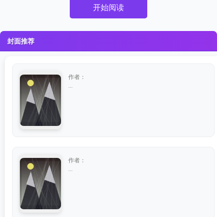
开始阅读
封面推荐
作者：
...
作者：
...