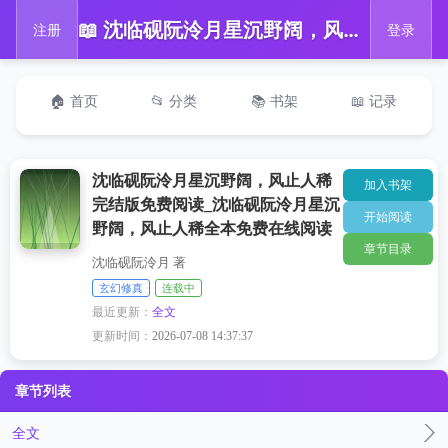
📖 沈临砚阮泠月星沉野阔，风止人稀完结版免费阅读_沈临砚阮泠月星沉野阔，风止人稀全本免费在线阅读
注册
登录
🏠 首页
📂 分类
📚 书架
📖 记录
沈临砚阮泠月星沉野阔，风止人稀
加入书架
完结版免费阅读_沈临砚阮泠月星沉
开始阅读
野阔，风止人稀全本免费在线阅读
章节目录
沈临砚阮泠月 著
玄幻修真
连载中
最近更新：
全文
更新时间：
2026-07-08 14:37:37
章节列表
全文