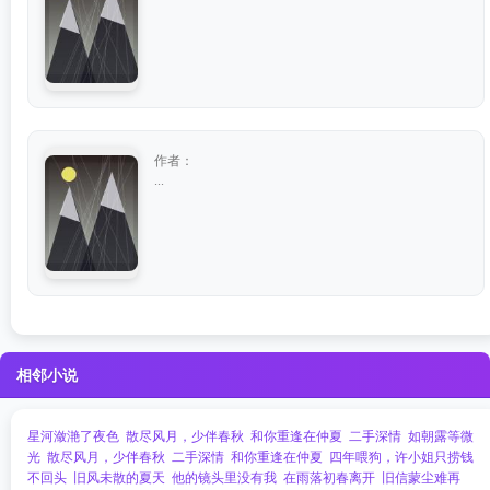
作者：
...
相邻小说
星河潋滟了夜色
散尽风月，少伴春秋
和你重逢在仲夏
二手深情
如朝露等微
光
散尽风月，少伴春秋
二手深情
和你重逢在仲夏
四年喂狗，许小姐只捞钱
不回头
旧风未散的夏天
他的镜头里没有我
在雨落初春离开
旧信蒙尘难再