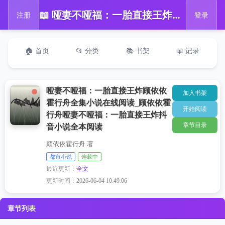
📖 哑妻不哑福：一胎直接王炸顾依依霍行舟全集小说在线阅读_顾依依霍行舟哑妻不哑福：一胎直接王炸抖音小说全本阅读
注册
登录
🏠 首页
📂 分类
📚 书架
📖 记录
哑妻不哑福：一胎直接王炸顾依依
加入书架
霍行舟全集小说在线阅读_顾依依霍
开始阅读
行舟哑妻不哑福：一胎直接王炸抖
章节目录
音小说全本阅读
顾依依霍行舟 著
都市小说
连载中
最近更新：
全文
更新时间：
2026-06-04 10:49:06
章节列表