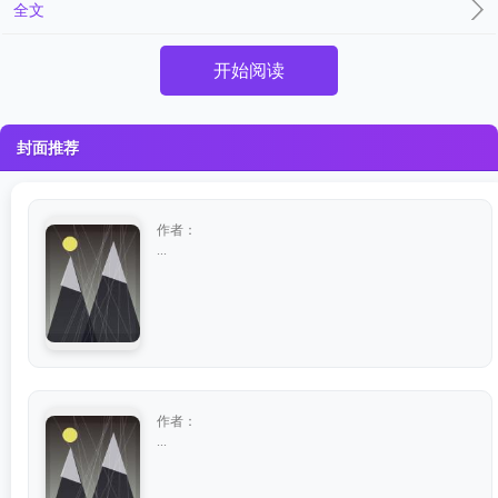
全文
开始阅读
封面推荐
作者：
...
作者：
...