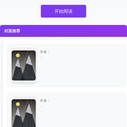
开始阅读
封面推荐
作者：
...
作者：
...