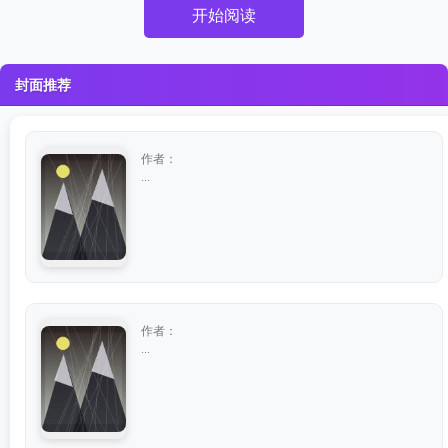
开始阅读
封面推荐
作者：
...
作者：
...