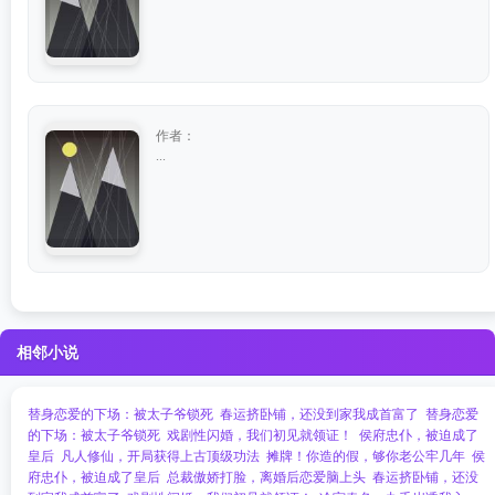
作者：
...
相邻小说
替身恋爱的下场：被太子爷锁死
春运挤卧铺，还没到家我成首富了
替身恋爱
的下场：被太子爷锁死
戏剧性闪婚，我们初见就领证！
侯府忠仆，被迫成了
皇后
凡人修仙，开局获得上古顶级功法
摊牌！你造的假，够你老公牢几年
侯
府忠仆，被迫成了皇后
总裁傲娇打脸，离婚后恋爱脑上头
春运挤卧铺，还没