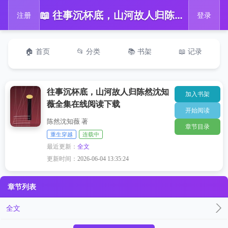
📖 往事沉杯底，山河故人归陈然沈知薇全集在线阅读下载
注册
登录
🏠 首页
📂 分类
📚 书架
📖 记录
往事沉杯底，山河故人归陈然沈知
加入书架
薇全集在线阅读下载
开始阅读
陈然沈知薇 著
章节目录
重生穿越
连载中
最近更新：
全文
更新时间：
2026-06-04 13:35:24
章节列表
全文