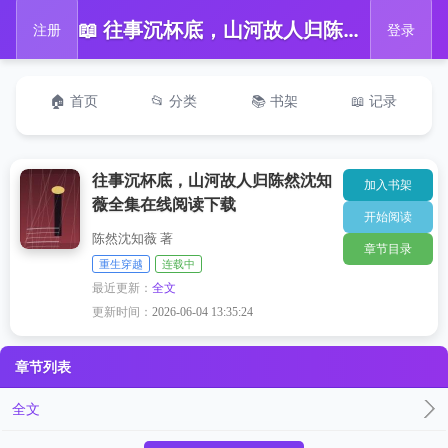
📖 往事沉杯底，山河故人归陈然沈知薇全集在线阅读下载
注册
登录
🏠 首页
📂 分类
📚 书架
📖 记录
往事沉杯底，山河故人归陈然沈知
加入书架
薇全集在线阅读下载
开始阅读
陈然沈知薇 著
章节目录
重生穿越
连载中
最近更新：
全文
更新时间：
2026-06-04 13:35:24
章节列表
全文