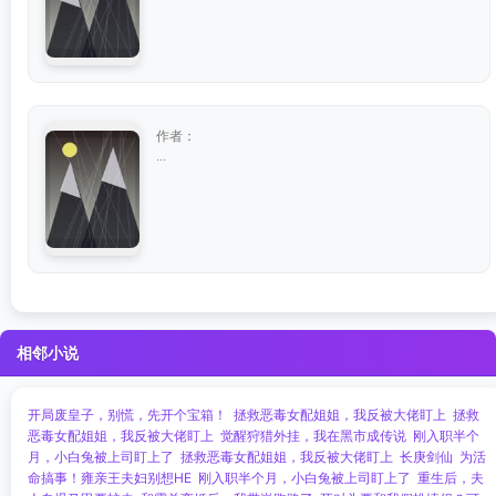
作者：
...
相邻小说
开局废皇子，别慌，先开个宝箱！
拯救恶毒女配姐姐，我反被大佬盯上
拯救
恶毒女配姐姐，我反被大佬盯上
觉醒狩猎外挂，我在黑市成传说
刚入职半个
月，小白兔被上司盯上了
拯救恶毒女配姐姐，我反被大佬盯上
长庚剑仙
为活
命搞事！雍亲王夫妇别想HE
刚入职半个月，小白兔被上司盯上了
重生后，夫