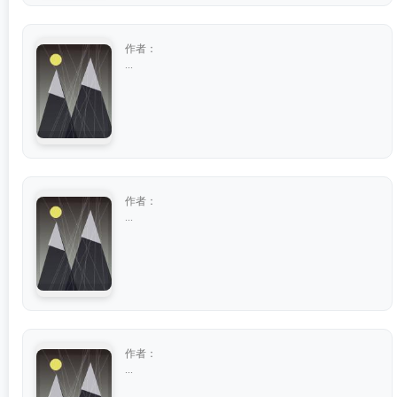
作者：
...
作者：
...
作者：
...