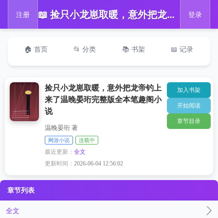
📖 捡只小龙崽取暖，意外把龙帝钓上来了温晚晏珩完整版全本笔趣阁小说
注册
登录
🏠 首页
📂 分类
📚 书架
📖 记录
捡只小龙崽取暖，意外把龙帝钓上
加入书架
来了温晚晏珩完整版全本笔趣阁小
开始阅读
说
章节目录
温晚晏珩 著
网游小说
连载中
最近更新：
全文
更新时间：
2026-06-04 12:56:02
章节列表
全文