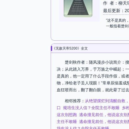
作 者：柳天
最后更新：2026-
“这不是真的
一般指着楚剑
《无敌天帝5200》全文
楚剑秋作者：随风漫步小说简介：搜
决；从此踏入万界，于万族之中崛起；一
是真的，他一定用了什么手段作假，或者
物，净给老子丢人现眼！”常皋辰恼羞成
血狂喷而出，翻了翻白眼，就此晕了过去
相邻推荐：
从绝望摆烂到清醒自救
口
规培生没人信？全院主任不敢睡
乡
这次别想跑
逃命撞见前任，他说这次别
主任不敢睡
逃命撞见前任，他说这次别
培生没人信？全院主任不敢睡