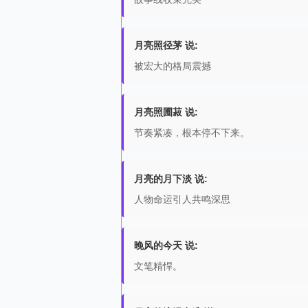
月亮照径茅 说:
被宏大的格局震撼
月亮照圃菽 说:
节奏紧凑，根本停不下来。
月亮的月下淡 说:
人物命运引人共鸣深思
晚风的今天 说:
文笔精悍。