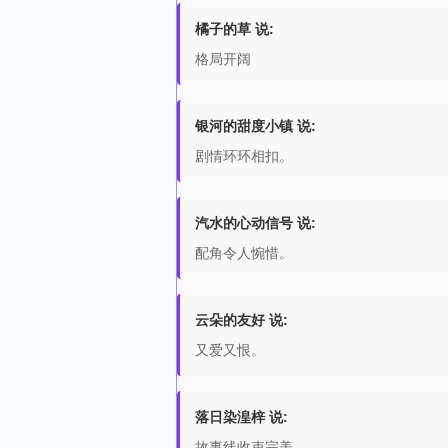
橘子的草 说:
格局开阔
银河的甜度小镇 说:
剧情环环相扣。
汽水的心动信号 说:
配角令人惋惜。
云朵的友好 说:
又爱又恨。
落日染湟梓 说:
故事线收束完美