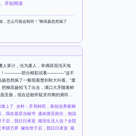
、
开始阅读
物，怎么可能会制符！”柳高扬忽然疯了
秋遭人算计，沦为废人，幸偶得混沌天地
！————部分精彩试看————“这不
高扬忽然疯了一般指着楚剑秋大叫着。“废
，把柳高扬拍飞了出去，满口大牙随着鲜
丢脸，现在还敢怀疑灵符阁的测符...
佬缠上了
乡村：开局种田，靠创业养家糊
后，我在基层当秘书
逃命撞见前任，他说
世子后，我日日承宠
规培生没人信？全院
天帝踏万界
嫁给世子后，我日日承宠
规