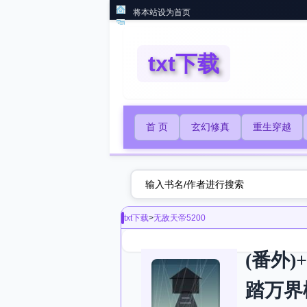
将本站设为首页
txt下载
首 页
玄幻修真
重生穿越
txt下载
>
无敌天帝5200
(番外
踏万界