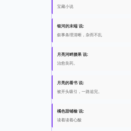
宝藏小说
银河的末端 说:
叙事条理清晰，杂而不乱
月亮河畔腰果 说:
治愈良药。
月亮的看书 说:
被开头吸引，一路追完。
橘色甜铺榆 说:
读着读着心酸