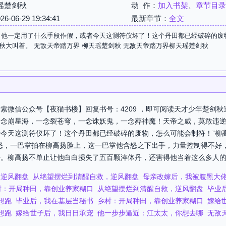
瑶楚剑秋
动 作：
加入书架
、
章节目录
06-29 19:34:41
最新章节：
全文
，他一定用了什么手段作假，或者今天这测符仪坏了！这个丹田都已经破碎的废
秋大叫着。 无敌天帝踏万界 柳天瑶楚剑秋 无敌天帝踏万界柳天瑶楚剑秋
索微信公众号【夜猫书楼】回复书号：4209 ，即可阅读天才少年楚剑
念崩星海，一念裂苍穹，一念诛妖鬼，一念葬神魔！天帝之威，莫敢违逆
今天这测符仪坏了！这个丹田都已经破碎的废物，怎么可能会制符！”柳
怒，一巴掌拍在柳高扬脸上，这一巴掌他含怒之下出手，力量控制得不好
。柳高扬不单止让他白白损失了五百颗淬体丹，还害得他当着这么多人的面
，逆风翻盘
从绝望摆烂到清醒自救，逆风翻盘
母亲改嫁后，我被腹黑大
村：开局种田，靠创业养家糊口
从绝望摆烂到清醒自救，逆风翻盘
毕业
想跑
毕业后，我在基层当秘书
乡村：开局种田，靠创业养家糊口
嫁给
想跑
嫁给世子后，我日日承宠
他一步步逼近：江太太，你想去哪
无敌