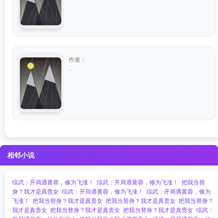
作者：
...
相邻小说
综武：开局遇黄蓉，修为飞涨！
综武：开局遇黄蓉，修为飞涨！
把我当替
身？我才是真贵女
综武：开局遇黄蓉，修为飞涨！
综武：开局遇黄蓉，修为
飞涨！
把我当替身？我才是真贵女
把我当替身？我才是真贵女
把我当替身？
我才是真贵女
把我当替身？我才是真贵女
把我当替身？我才是真贵女
综武：