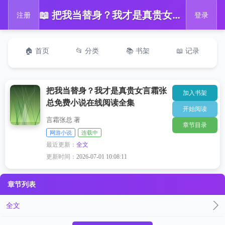
📖 把我当替身？我才是真贵女言霜张总免费小说在线阅读全集
注册
登录
🏠 首页
📂 分类
📚 书架
📖 记录
把我当替身？我才是真贵女言霜张
加入书架
总免费小说在线阅读全集
开始阅读
言霜张总 著
章节目录
网游小说
连载中
最近更新：
全文
更新时间：
2026-07-01 10:08:11
章节列表
全文