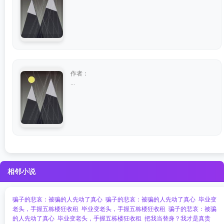
作者：
...
相邻小说
骗子的悲哀：被骗的人先动了真心
骗子的悲哀：被骗的人先动了真心
毕业变
老头，手握五栋楼狂收租
毕业变老头，手握五栋楼狂收租
骗子的悲哀：被骗
的人先动了真心
毕业变老头，手握五栋楼狂收租
把我当替身？我才是真贵