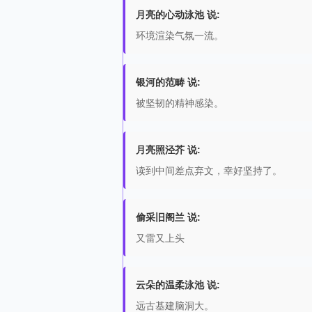
月亮的心动泳池 说:
环境渲染气氛一流。
银河的范畴 说:
被坚韧的精神感染。
月亮照泾芥 说:
读到中间差点弃文，幸好坚持了。
偷采旧阁兰 说:
又雷又上头
云朵的温柔泳池 说:
远古基建脑洞大。