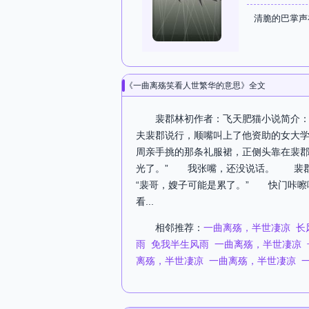
清脆的巴掌声
《一曲离殇笑看人世繁华的意思》全文
裴郡林初作者：飞天肥猫小说简介：
夫裴郡说行，顺嘴叫上了他资助的女大
周亲手挑的那条礼服裙，正侧头靠在裴
光了。” 我张嘴，还没说话。 裴郡
“裴哥，嫂子可能是累了。” 快门咔
看...
相邻推荐：
一曲离殇，半世凄凉
长
雨
免我半生风雨
一曲离殇，半世凄凉
离殇，半世凄凉
一曲离殇，半世凄凉