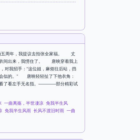
结婚五周年，我提议去拍张全家福。 丈
更衣间出来，我愣住了。 唐映穿着我上
，对我招手：“这位姐，麻烦往后站，挡
会似的。” 唐映轻轻扯了下他衣角：
看了看左手无名指。————部分精彩试
凉
一曲离殇，半世凄凉
免我半生风
凉
免我半生风雨
长风不渡旧时雨
一曲