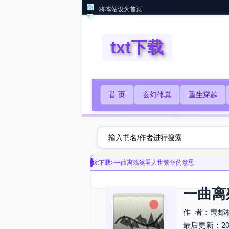
将本站设为首页
txt下载
首 页
玄幻修真
重生穿越
txt下载
>
一曲离殇笑看人世繁华的意思
一曲离
作 者：裴郡
最后更新：2026-