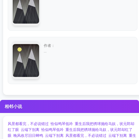
作者：
...
相邻小说
风景都看完，不必说错过
恰似鸣琴低吟
重生后我把绣球抛给马奴，状元郎却
红了眼
云端下别离
恰似鸣琴低吟
重生后我把绣球抛给马奴，状元郎却红了
眼
晚风收尽旧日蝉鸣
云端下别离
风景都看完，不必说错过
云端下别离
重生