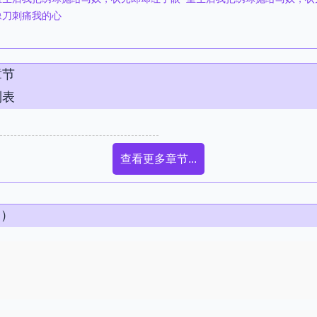
像刀刺痛我的心
章节
列表
查看更多章节...
条）