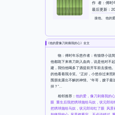
作 者：傅时
最后更新：2026-
接他。 他的
《他的爱像刀刺痛我的心》全文
物：傅时年乐悠作者：有猫饼小说简
他都跪下来将刀刺入血肉，说是他对不
建，我怕他喝多了酒提前开车前去接他。
的他看着我冷笑。“正好，小悠你过来照
围朋友露出不解的神情。“年哥，嫂子最
掉？”...
相邻推荐：
他的爱，像刀刺痛我的
眼
重生后我把绣球抛给马奴，状元郎却
把绣球抛给马奴，状元郎却红了眼
风景
刺痛我的心
风景都看完，不必说错过