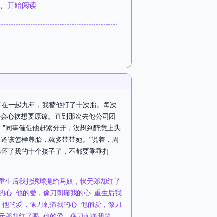
、
开始阅读
年在一起九年，我替他打了十次胎。每次
是会心软想要原谅。直到那次去他公司团
。”同事催促他赶紧分开，没想到醉意上头
知道该怎样养胎，就多带带她。”说着，周
都怀了我的十个孩子了，不都要乖乖打
重生后我把绣球抛给马奴，状元郎却红了
的心
他的爱，像刀刺痛我的心
重生后我
他的爱，像刀刺痛我的心
他的爱，像刀
元郎却红了眼
他的爱，像刀刺痛我的