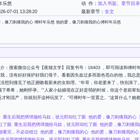
年乐悠
动 作：
加入书架
、
章节目录
07-01 13:28:20
最新章节：
全文
爱，像刀刺痛我的心 傅时年乐悠 他的爱，像刀刺痛我的心傅时年乐悠
介：搜索微信公众号【夜猫文学】回复书号：18403 ，即可阅读和傅时
起我，没有好好保护好我们母子。看着因失血过多而面色苍白的他，我总
没想到撞见了他正拥吻着新来的女助理。“年哥，你老婆来了，快别亲了
顾下希希，她刚怀孕。“”人家小姑娘现在正好是弱的时候，你这个老前辈
近才刚流产，你就别开这种玩笑了。”可傅时年一笑置之。“这算什么？她
心
重生后我把绣球抛给马奴，状元郎却红了眼
他的爱，像刀刺痛我的心
红了眼
重生后我把绣球抛给马奴，状元郎却红了眼
他的爱，像刀刺痛我
都看完，不必说错过
他的爱，像刀刺痛我的心
他的爱，像刀刺痛我的心
重生后我把绣球抛给马奴，状元郎却红了眼
重生后我把绣球抛给马奴，状