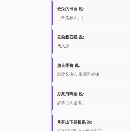
云朵的田园 说:
（全是教训。）
云朵载石径 说:
代入深
朋克雾酱 说:
温柔又虐心 眼泪不值钱
月亮河畔栗 说:
故事引人思考。
月亮山下碧根果 说: