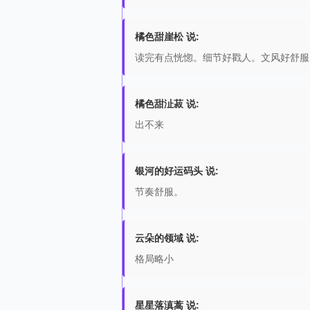
橘色甜崖松 说:
读完有点恍惚。细节好戳人。文风好舒服
橘色甜沚菽 说:
出不来
银河的好运码头 说:
节奏舒服。
云朵的领域 说:
格局略小
星星落滇蒿 说: