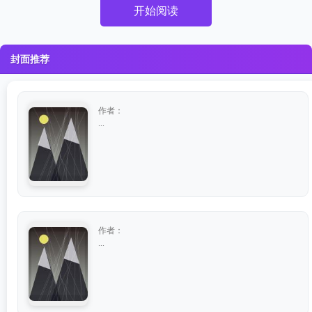
开始阅读
封面推荐
作者：
...
作者：
...