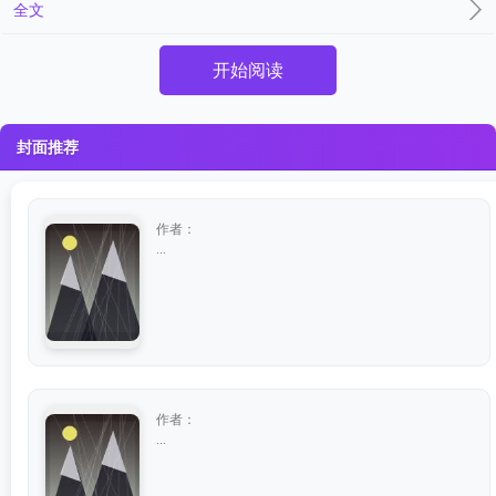
全文
开始阅读
封面推荐
作者：
...
作者：
...