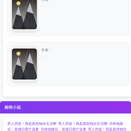
...
作者：
...
相邻小说
男人挡道！我是真想独自生活啊
男人挡道！我是真想独自生活啊
另择他婿
后，首辅日夜忙追妻
另择他婿后，首辅日夜忙追妻
男人挡道！我是真想独自