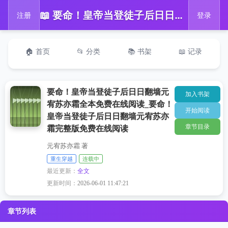
📖 要命！皇帝当登徒子后日日翻墙元宥苏亦霜全本免费在线阅读_要命！皇帝当登徒子后日日翻墙元宥苏亦霜完整版免费在线阅读
注册
登录
🏠 首页
📂 分类
📚 书架
📖 记录
要命！皇帝当登徒子后日日翻墙元
加入书架
宥苏亦霜全本免费在线阅读_要命！
开始阅读
皇帝当登徒子后日日翻墙元宥苏亦
章节目录
霜完整版免费在线阅读
元宥苏亦霜 著
重生穿越
连载中
最近更新：
全文
更新时间：
2026-06-01 11:47:21
章节列表