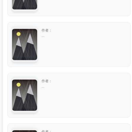
作者：
...
作者：
...
作者：