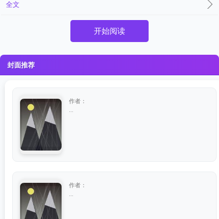
全文
开始阅读
封面推荐
作者：
...
作者：
...