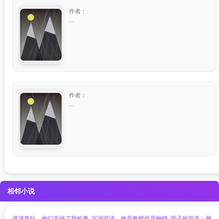
作者：
...
作者：
...
相邻小说
巡演首站，他们关掉了我的麦
沉溺混沌，他是救赎也是枷锁
骗子的悲哀：被