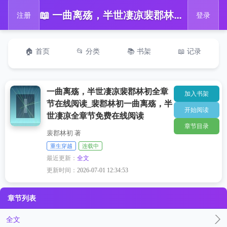
📖 一曲离殇，半世凄凉裴郡林初全章节在线阅读_裴郡林初一曲离殇，半世凄凉全章节免费在线阅读
注册
登录
🏠 首页
📂 分类
📚 书架
📖 记录
一曲离殇，半世凄凉裴郡林初全章
加入书架
节在线阅读_裴郡林初一曲离殇，半
开始阅读
世凄凉全章节免费在线阅读
章节目录
裴郡林初 著
重生穿越
连载中
最近更新：
全文
更新时间：
2026-07-01 12:34:53
章节列表
全文