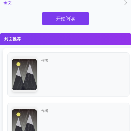
全文
开始阅读
封面推荐
作者：
...
作者：
...