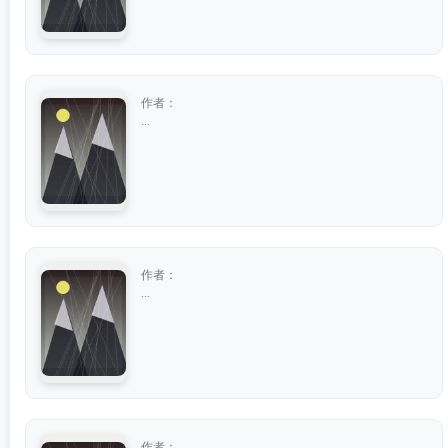
作者：
...
作者：
...
作者：