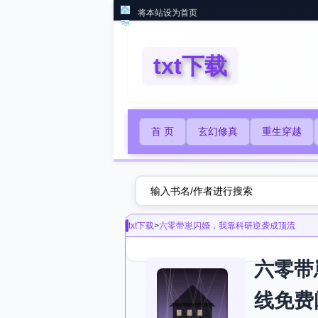
将本站设为首页
txt下载
首 页
玄幻修真
重生穿越
txt下载
>
六零带崽闪婚，我靠科研逆袭成顶流
六零带
线免费