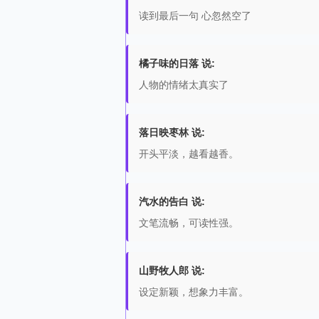
读到最后一句 心忽然空了
橘子味的日落 说:
人物的情绪太真实了
落日映枣林 说:
开头平淡，越看越香。
汽水的告白 说:
文笔流畅，可读性强。
山野牧人郎 说:
设定新颖，想象力丰富。