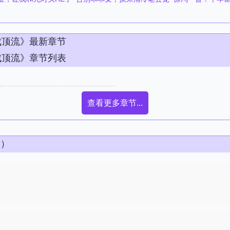
成顶流》最新章节
成顶流》章节列表
查看更多章节...
条）