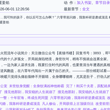
暖姜焰
动 作：
加入书架
、
章节目录
06-01 12:26:56
最新章节：
全文
……我可怜的孩子，你以后可怎么办啊？” 六零带崽闪婚，我靠科研逆袭成顶流 
暖姜焰
火照流年小说简介：关注微信公众号【夜猫书楼】回复书号：3893 ，即
年代的十八岁孤女，开局就身陷绝境，身世坎坷，稍有不慎就会连累全家
局，一边为家人谋求生路，既要扛住时代的风雨，也要查清当年遭遇的真
逆风翻盘，在六零年代闯出一片属于自己的天。————部分精彩试看—
林映暖只觉得头痛欲裂睁不开眼睛，全身哪哪都疼，尤其是肚子，拧劲儿的疼
老公宠
末世纹身觉醒：全身纹满凶神他称霸
完了！刚买个夫君，原配就
了
撞见他那刻，我安稳的人生就崩了
撞见他那刻，我安稳的人生就崩了
一瞥：十年宦海，终成生死同盟
六零带崽闪婚，我靠科研逆袭成顶流
闪婚，我靠科研逆袭成顶流
凡人修仙，开局获得上古顶级功法
改变前世
宝，让我和死对头HE了
告别乖乖女，换来清冷老公宠
惊鸿一瞥：十年