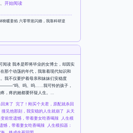
、
开始阅读
林映暖姜焰 六零带崽闪婚，我靠科研逆
可阅读 我本是即将毕业的女博士，却因实
。在那个动荡的年代，我靠着现代知识和
相。我不仅要护着母亲和妹妹们安稳度
———“呜、呜、呜……我可怜的孩子，
，疼的她都要怀疑人生。...
杀回来了
完了！刚买个夫君，原配就杀回
撞见他那刻，我安稳的人生就崩了
从天
改变前世遗憾，带着妻女吃香喝辣
人生模
遗憾，带着妻女吃香喝辣
人生模拟器：
宦海，终成生死同盟