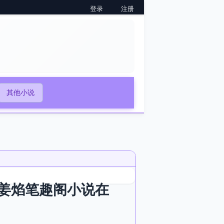
登录
注册
其他小说
姜焰笔趣阁小说在