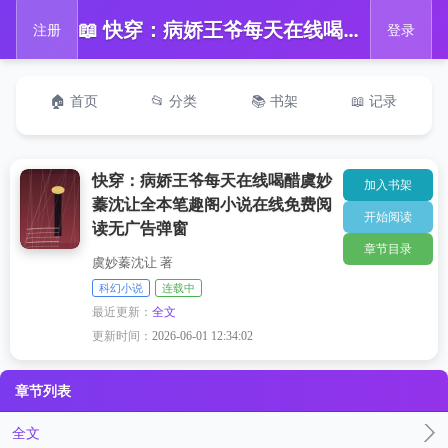
📖 快穿：病娇王爷每天在线喝醋虞妙蓁沈让全本笔趣阁小说在线免费阅读无广告弹窗
注册
登录
🏠 首页
📂 分类
📚 书架
📖 记录
快穿：病娇王爷每天在线喝醋虞妙
加入书架
蓁沈让全本笔趣阁小说在线免费阅
开始阅读
读无广告弹窗
章节目录
虞妙蓁沈让 著
科幻小说
连载中
最近更新：
全文
更新时间：
2026-06-01 12:34:02
章节列表
全文