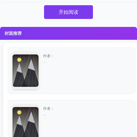
开始阅读
封面推荐
作者：
...
作者：
...