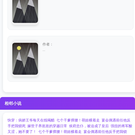
作者：
...
相邻小说
快穿：病娇王爷每天在线喝醋
七个干爹撑腰！萌娃横着走
宴会偶遇前任他反
手把我锁死
嫁世子养崽崽的穿越日常
侯府忠仆，被迫成了皇后
强扭的将军酸
又涩，她不要了！
七个干爹撑腰！萌娃横着走
宴会偶遇前任他反手把我锁