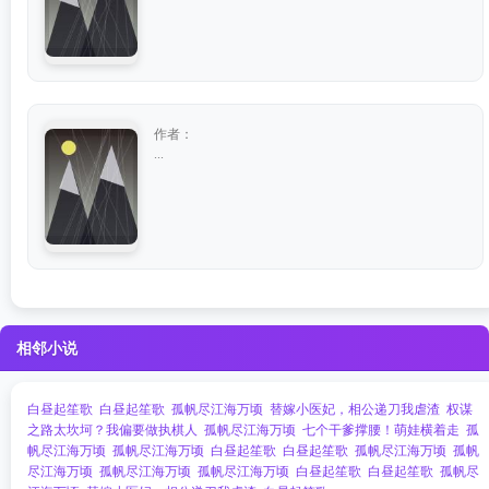
作者：
...
相邻小说
白昼起笙歌
白昼起笙歌
孤帆尽江海万顷
替嫁小医妃，相公递刀我虐渣
权谋
之路太坎坷？我偏要做执棋人
孤帆尽江海万顷
七个干爹撑腰！萌娃横着走
孤
帆尽江海万顷
孤帆尽江海万顷
白昼起笙歌
白昼起笙歌
孤帆尽江海万顷
孤帆
尽江海万顷
孤帆尽江海万顷
孤帆尽江海万顷
白昼起笙歌
白昼起笙歌
孤帆尽