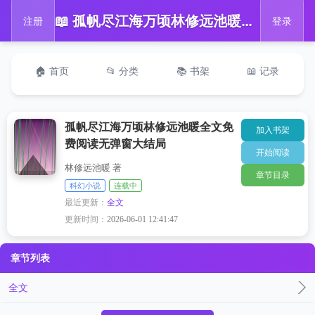
📖 孤帆尽江海万顷林修远池暖全文免费阅读无弹窗大结局
注册
登录
🏠 首页
📂 分类
📚 书架
📖 记录
孤帆尽江海万顷林修远池暖全文免
加入书架
费阅读无弹窗大结局
开始阅读
林修远池暖 著
章节目录
科幻小说
连载中
最近更新：
全文
更新时间：
2026-06-01 12:41:47
章节列表
全文