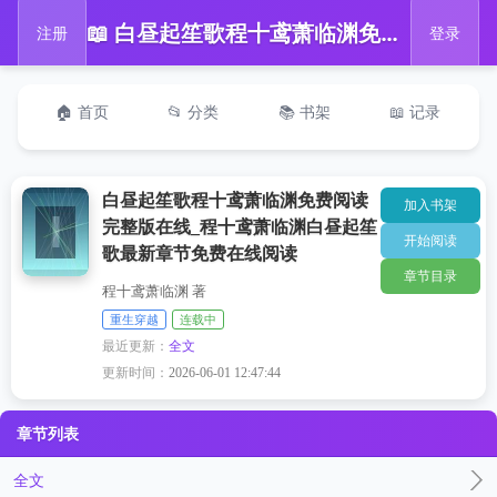
📖 白昼起笙歌程十鸢萧临渊免费阅读完整版在线_程十鸢萧临渊白昼起笙歌最新章节免费在线阅读
注册
登录
🏠 首页
📂 分类
📚 书架
📖 记录
白昼起笙歌程十鸢萧临渊免费阅读
加入书架
完整版在线_程十鸢萧临渊白昼起笙
开始阅读
歌最新章节免费在线阅读
章节目录
程十鸢萧临渊 著
重生穿越
连载中
最近更新：
全文
更新时间：
2026-06-01 12:47:44
章节列表
全文