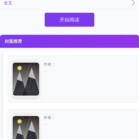
全文
开始阅读
封面推荐
作者：
...
作者：
...