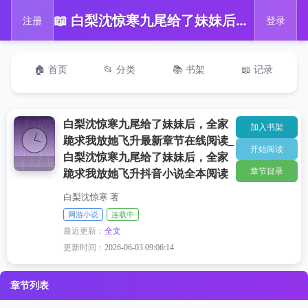
📖 白梨沈惊寒九尾给了妹妹后，全家跪求我放她飞升最新章节在线阅读_白梨沈惊寒九尾给了妹妹后，全家跪求我放她飞升抖音小说全本阅读
注册
登录
🏠 首页
📂 分类
📚 书架
📖 记录
白梨沈惊寒九尾给了妹妹后，全家
加入书架
跪求我放她飞升最新章节在线阅读_
开始阅读
白梨沈惊寒九尾给了妹妹后，全家
章节目录
跪求我放她飞升抖音小说全本阅读
白梨沈惊寒 著
网游小说
连载中
最近更新：
全文
更新时间：
2026-06-03 09:06:14
章节列表