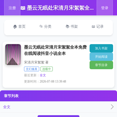
📖 墨云无眠处宋清月宋絮絮全本免费在线阅读抖音小说全本
注册
登录
🏠 首页
📂 分类
📚 书架
📖 记录
墨云无眠处宋清月宋絮絮全本免费
加入书架
在线阅读抖音小说全本
开始阅读
宋清月宋絮絮 著
章节目录
玄幻修真
连载中
最近更新：
全文
更新时间：
2026-07-08 13:39:48
章节列表
全文