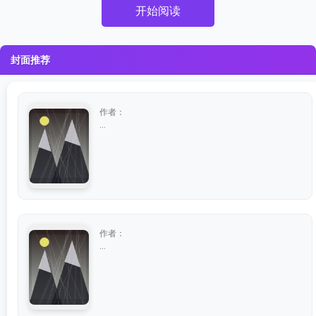
开始阅读
封面推荐
作者：
...
作者：
...