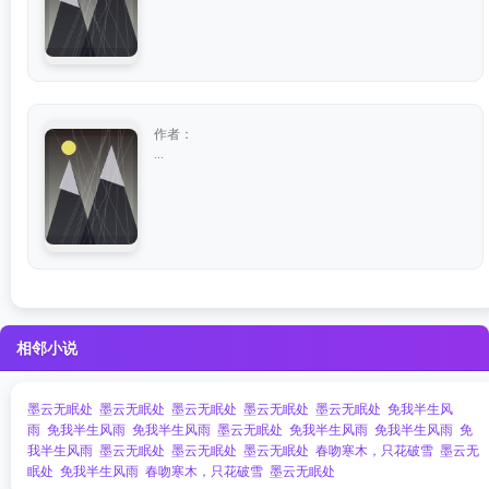
作者：
...
相邻小说
墨云无眠处
墨云无眠处
墨云无眠处
墨云无眠处
墨云无眠处
免我半生风
雨
免我半生风雨
免我半生风雨
墨云无眠处
免我半生风雨
免我半生风雨
免
我半生风雨
墨云无眠处
墨云无眠处
墨云无眠处
春吻寒木，只花破雪
墨云无
眠处
免我半生风雨
春吻寒木，只花破雪
墨云无眠处