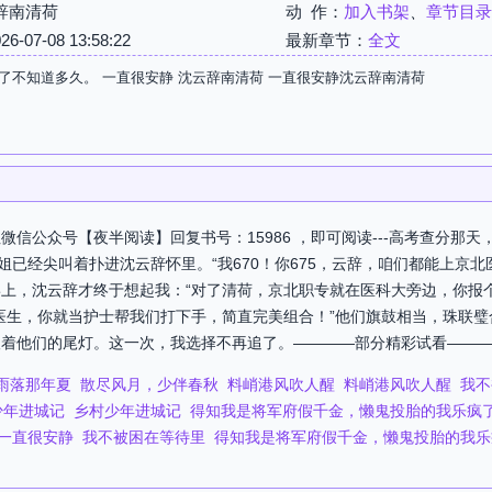
辞南清荷
动 作：
加入书架
、
章节目录
07-08 13:58:22
最新章节：
全文
了不知道多久。 一直很安静 沈云辞南清荷 一直很安静沈云辞南清荷
信公众号【夜半阅读】回复书号：15986 ，即可阅读---高考查分那
姐已经尖叫着扑进沈云辞怀里。“我670！你675，云辞，咱们都能上京
上，沈云辞才终于想起我：“对了清荷，京北职专就在医科大旁边，你报
医生，你就当护士帮我们打下手，简直完美组合！”他们旗鼓相当，珠联
着他们的尾灯。这一次，我选择不再追了。————部分精彩试看————
雨落那年夏
散尽风月，少伴春秋
料峭港风吹人醒
料峭港风吹人醒
我不
少年进城记
乡村少年进城记
得知我是将军府假千金，懒鬼投胎的我乐疯
一直很安静
我不被困在等待里
得知我是将军府假千金，懒鬼投胎的我乐