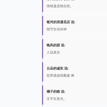
情绪递进很自然。
银河的浪漫花店 说:
细节生动传神
晚风的甜 说:
人设真实
云朵的诚实 说:
世界观崩塌重建 爽
橘子的吻 说:
文字在发光。