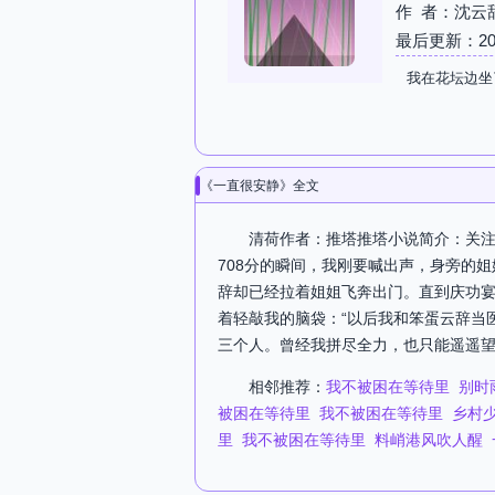
作 者：沈云
最后更新：2026-
我在花坛边坐
《一直很安静》全文
清荷作者：推塔推塔小说简介：关注微
708分的瞬间，我刚要喊出声，身旁的姐
辞却已经拉着姐姐飞奔出门。直到庆功宴
着轻敲我的脑袋：“以后我和笨蛋云辞当
三个人。曾经我拼尽全力，也只能遥遥望
相邻推荐：
我不被困在等待里
别时
被困在等待里
我不被困在等待里
乡村
里
我不被困在等待里
料峭港风吹人醒