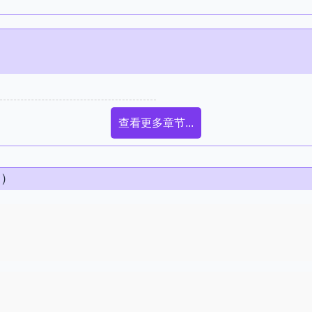
查看更多章节...
条）