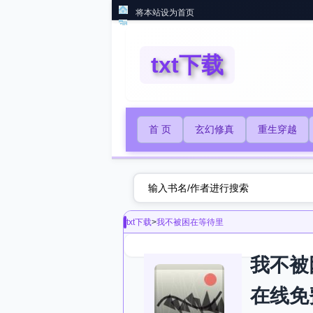
将本站设为首页
txt下载
首 页
玄幻修真
重生穿越
txt下载
>
我不被困在等待里
我不被
在线免