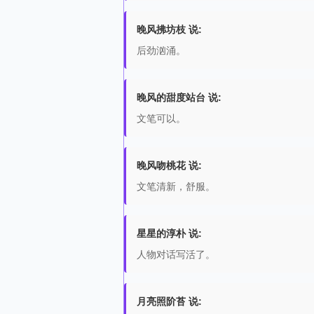
晚风拂坊枝 说:
后劲汹涌。
晚风的甜度站台 说:
文笔可以。
晚风吻桃花 说:
文笔清新，舒服。
星星的淳朴 说:
人物对话写活了。
月亮照阶苔 说: