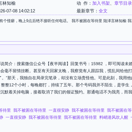
言林知榆
动 作：
加入书架
、
章节目录
07-08 14:02:12
最新章节：
全文
有个怪癖，晚上9点后绝不接听任何电话。 我不被困在等待里 陆泽言林知榆 
说简介：搜索微信公众号【夜半阅读】回复书号：15982 ，即可阅读未
也会毫不留情挂断。甚至有天回家太晚，我察觉有人跟踪我，慌乱间给他
了。”那天，我独自在局录完笔录，却没有立场责怪他。可是此刻，我用
。整整12个小时，每晚都打，持续了五年。那个号码我并不陌生，是学生
才沉默着关掉电脑，接着取消了我们的领证预约。那通电话不为我亮，而
等待里
我不被困在等待里
一直很安静
我不被困在等待里
我不被困在等
静
一直很安静
我不被困在等待里
我不被困在等待里
料峭港风吹人醒