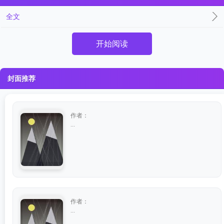
全文
开始阅读
封面推荐
作者：
...
作者：
...