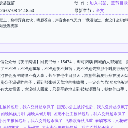
漫温砚辞
动 作：
加入书架
、
章节目录
07-08 14:18:53
最新章节：
全文
框上，烧得浑身发软，嘴唇苍白，声音也有气无力：“我没做过。也没什么好解释的
知漫温砚辞
信公众号【夜半阅读】回复书号：15474 ，即可阅读 南城的人都知道
定了三不准：不准她飙车，不准她夜不归宿，更不准她去找那个叫夏行舟
夜泡在会所里喝得不省人事，甚至在他生日那天，故意带着夏行舟在漫天
一贵公子温砚辞的子，看到那张铺天盖地的接吻照，一定会气势汹汹地杀
有大发雷霆，也没抓人回家，只是平静地走到祁知漫面前，朝她伸出手，
主被掉包后，我六爻卦起杀疯了
团宠小公主被掉包后，我六爻卦起杀疯
如晚风候月明
如晚风候月明
团宠小公主被掉包后，我六爻卦起杀疯了
小公主被掉包后，我六爻卦起杀疯了
飞雁渡春秋几重
春吻寒木，只花破
明
春吻寒木，只花破雪
团宠小公主被掉包后，我六爻卦起杀疯了