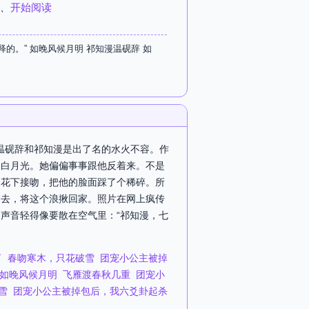
、
开始阅读
。” 如晚风候月明 祁知漫温砚辞 如
，温砚辞和祁知漫是出了名的水火不容。作
的白月光。她偏偏事事跟他反着来。不是
烟花下接吻，把他的脸面踩了个稀碎。所
过去，将这个浪揪回家。照片在网上疯传
声音轻得像要散在空气里：“祁知漫，七
了
春吻寒木，只花破雪
团宠小公主被掉
如晚风候月明
飞雁渡春秋几重
团宠小
雪
团宠小公主被掉包后，我六爻卦起杀