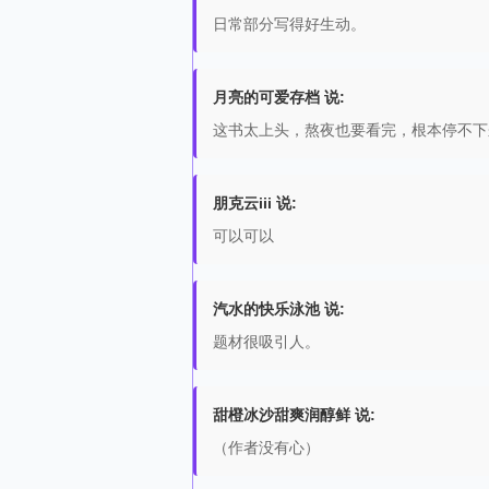
日常部分写得好生动。
月亮的可爱存档 说:
这书太上头，熬夜也要看完，根本停不下
朋克云iii 说:
可以可以
汽水的快乐泳池 说:
题材很吸引人。
甜橙冰沙甜爽润醇鲜 说:
（作者没有心）