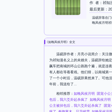
作 者：祁知
最后更新：2026-
温砚辞靠在门
晚风候月明祁
《如晚风候月明》全文
温砚辞作者：月亮小说简介：关注微
为祁知漫名义上的未婚夫，温砚辞给她
飙车把南城的环山公路跑个遍，就是连
有人都在等着看戏。他们猜，以南城第
了一个小时后，温砚辞果然来了。可他没
年前，我送给了...
相邻推荐：
如晚风候月明
团宠小公
包后，我六爻卦起杀疯了
如晚风候月明
公主被掉包后，我六爻卦起杀疯了
团宠
疯了
春吻寒木，只花破雪
如晚风候月