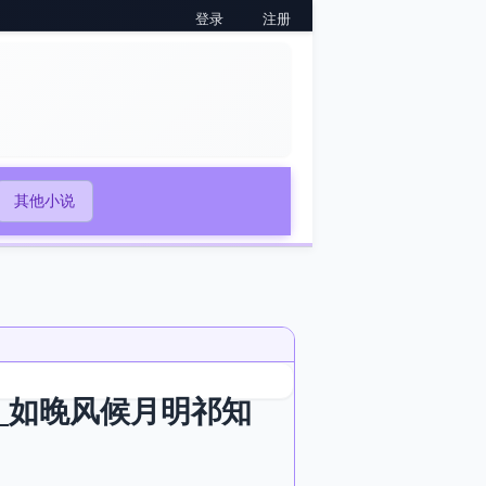
登录
注册
其他小说
_如晚风候月明祁知