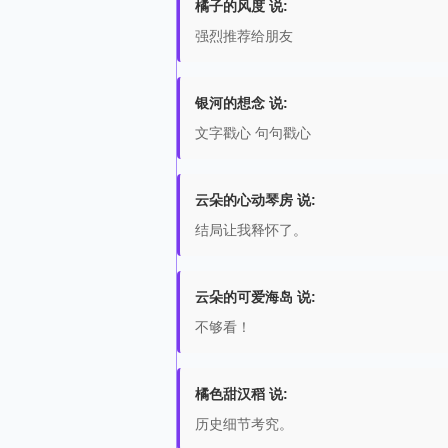
橘子的风度 说:
强烈推荐给朋友
银河的想念 说:
文字戳心 句句戳心
云朵的心动琴房 说:
结局让我释怀了。
云朵的可爱海岛 说:
不够看！
橘色甜汉稻 说:
历史细节考究。