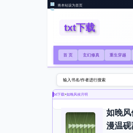
将本站设为首页
txt下载
首 页
玄幻修真
重生穿越
txt下载
>
如晚风候月明
如晚风
漫温砚