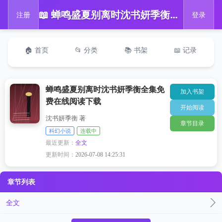
📖 蝉鸣盛夏别离时沈书妍季衡全集免费在线阅读下载
注册
登录
🏠 首页
📂 分类
📚 书架
📖 记录
蝉鸣盛夏别离时沈书妍季衡全集免
加入书架
费在线阅读下载
开始阅读
沈书妍季衡 著
章节目录
科幻小说
连载中
最近更新：
全文
更新时间：
2026-07-08 14:25:31
章节列表
全文