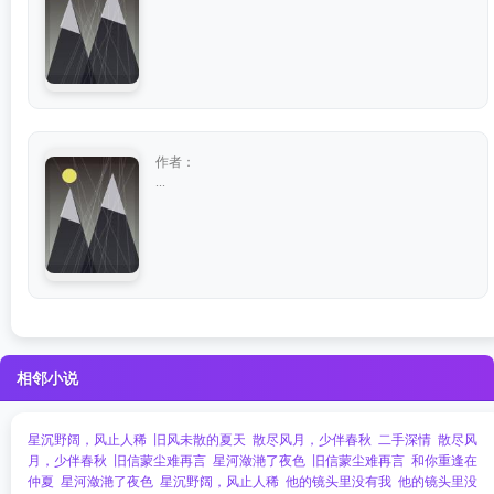
作者：
...
相邻小说
星沉野阔，风止人稀
旧风未散的夏天
散尽风月，少伴春秋
二手深情
散尽风
月，少伴春秋
旧信蒙尘难再言
星河潋滟了夜色
旧信蒙尘难再言
和你重逢在
仲夏
星河潋滟了夜色
星沉野阔，风止人稀
他的镜头里没有我
他的镜头里没