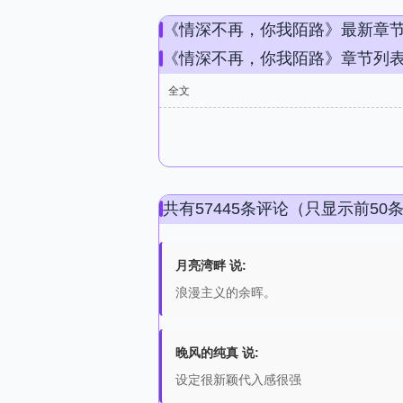
《情深不再，你我陌路》最新章
《情深不再，你我陌路》章节列
全文
共有57445条评论（只显示前50
月亮湾畔 说:
浪漫主义的余晖。
晚风的纯真 说:
设定很新颖代入感很强