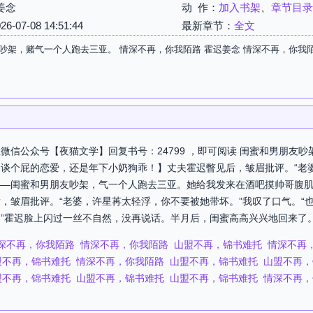
姜念
动 作：
加入书架
、
章节目录
07-08 14:51:44
最新章节：
全文
吵架，赌气一个人跑去三亚。 情深不再，你我陌路 霍迟姜念 情深不再，你我
微信公众号【夜猫文学】回复书号：24799 ，即可阅读 闺蜜和男朋友
谈个屁的恋爱，还是年下小奶狗乖！】丈夫霍迟瞥见后，皱眉批评。“老
——闺蜜和男朋友吵架，气一个人跑去三亚。她给我发来在酒吧摸帅哥腹
，皱眉批评。“老婆，许星苒太轻浮，你不要被她带坏。”我叹了口气。“
”霍迟脸上闪过一丝不自然，没再说话。半月后，闺蜜高高兴兴地回来了。我
深不再，你我陌路
情深不再，你我陌路
山盟不再，锦书难托
情深不再
盟不再，锦书难托
情深不再，你我陌路
山盟不再，锦书难托
山盟不再，
盟不再，锦书难托
山盟不再，锦书难托
山盟不再，锦书难托
情深不再，