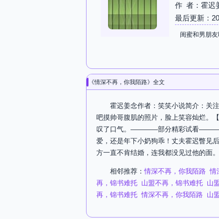
作 者：霍迟
最后更新：2026-
闺蜜和男朋友
《情深不再，你我陌路》全文
霍迟姜念作者：笑笑小说简介：关注
吧摸帅哥腹肌的照片，脸上笑容灿烂。【
叹了口气。————部分精彩试看——
爱，还是年下小奶狗乖！丈夫霍迟瞥见后
方一直不肯结婚，连我都没见过他的面。
相邻推荐：
情深不再，你我陌路
情
再，锦书难托
山盟不再，锦书难托
山
再，锦书难托
情深不再，你我陌路
山