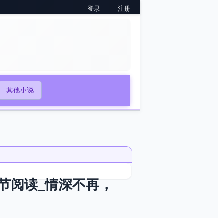
登录
注册
其他小说
节阅读_情深不再，