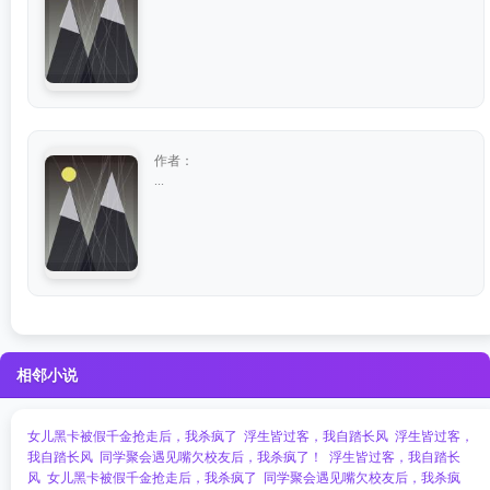
作者：
...
相邻小说
女儿黑卡被假千金抢走后，我杀疯了
浮生皆过客，我自踏长风
浮生皆过客，
我自踏长风
同学聚会遇见嘴欠校友后，我杀疯了！
浮生皆过客，我自踏长
风
女儿黑卡被假千金抢走后，我杀疯了
同学聚会遇见嘴欠校友后，我杀疯