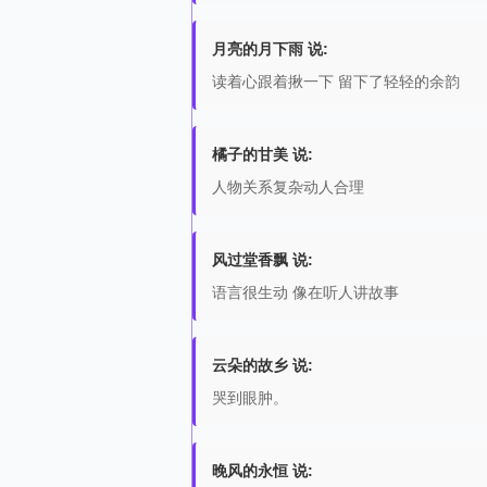
月亮的月下雨 说:
读着心跟着揪一下 留下了轻轻的余韵
橘子的甘美 说:
人物关系复杂动人合理
风过堂香飘 说:
语言很生动 像在听人讲故事
云朵的故乡 说:
哭到眼肿。
晚风的永恒 说: