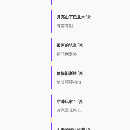
月亮山下巴旦木 说:
有笑有泪。
银河的轨道 说:
瞬间到定格
偷摘旧浙椿 说:
情节环环相扣
甜味玩家丶 说:
读完回味悠长。
山野的好运收藏 说: