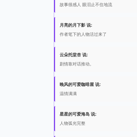
故事很感人 眼泪止不住地流
月亮的月下影 说:
作者笔下的人物活过来了
云朵托堂杏 说:
剧情靠对话推动。
晚风的可爱咖啡屋 说:
温情满满
星星的可爱海岛 说:
人物弧光完整