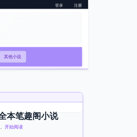
登录
注册
其他小说
全本笔趣阁小说
、
开始阅读