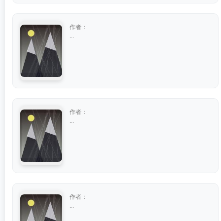
作者：
...
作者：
...
作者：
...