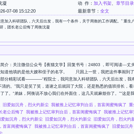
沈凝
动 作：
加入书架
、
章节目录
07-08 15:12:20
最新章节：
全文
同意加入科研团队，六天后出发，我有一个条件，关于周衡的工作调配。” 重生
研，团长老公后悔了周衡沈凝
介：关注微信公众号【夜猫文学】回复书号：24803 ，即可阅读---
我知道他填的是他大嫂和侄子的名字。 只因上一世，我把这件事闹到了
部分精彩试看————“程院士，我同意加入科研团队，六天后出发，我
不清的。”我只是笑了笑，道谢之后就回了大院，还是熟悉的值班排长，
了。“弟妹，阿衡说不放心我们在外面住，这几天就麻烦你了。”“这是我申
尘
旧爱如沉舟，烈火灼新尘
我被推上记忆审判台后，首富闺蜜悔疯了
重
长老公后悔了
我被推上记忆审判台后，首富闺蜜悔疯了
我被推上记忆审
旧爱如沉舟，烈火灼新尘
旧爱如沉舟，烈火灼新尘
旧爱如沉舟，烈火灼
，首富闺蜜悔疯了
我被推上记忆审判台后，首富闺蜜悔疯了
旧爱如沉舟
尘