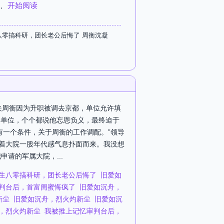
、
开始阅读
八零搞科研，团长老公后悔了 周衡沈凝
丈夫周衡因为升职被调去京都，单位允许填
单位，个个都说他忘恩负义，最终迫于
有一个条件，关于周衡的工作调配。”领导
看着大院一股年代感气息扑面而来。我没想
请的军属大院，...
生八零搞科研，团长老公后悔了
旧爱如
判台后，首富闺蜜悔疯了
旧爱如沉舟，
新尘
旧爱如沉舟，烈火灼新尘
旧爱如沉
，烈火灼新尘
我被推上记忆审判台后，