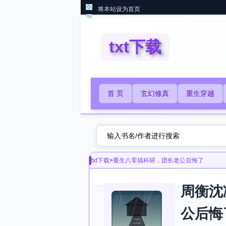
将本站设为首页
txt下载
首 页
玄幻修真
重生穿越
txt下载
>
重生八零搞科研，团长老公后悔了
周衡沈
公后悔