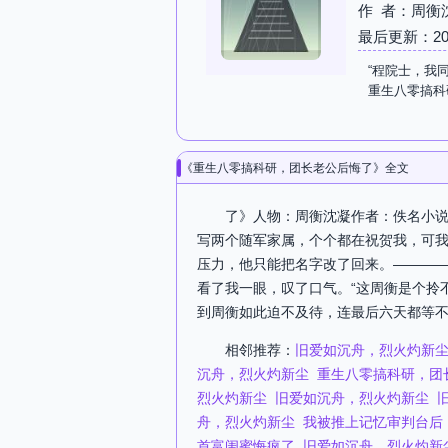
作 者：周衡
最后更新：2026-
“程院士，我
重生八零搞科
《重生八零搞科研，团长老公后悔了》全文
了》人物：周衡沈凝作者：佚名小说简
写两个随军家属，个个都在祝贺我，可
压力，他只能把名字改了回来。————
看了我一眼，叹了口气。“这周衡是个拎
到周衡如此迫不及待，连最后六天都等不了
相邻推荐：
旧爱如沉舟，烈火灼新
沉舟，烈火灼新尘
重生八零搞科研，团
烈火灼新尘
旧爱如沉舟，烈火灼新尘
舟，烈火灼新尘
我被推上记忆审判台后
首富闺蜜悔疯了
旧爱如沉舟，烈火灼新