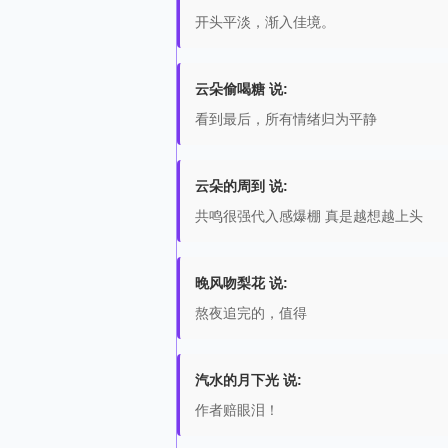
开头平淡，渐入佳境。
云朵偷喝糖 说:
看到最后，所有情绪归为平静
云朵的周到 说:
共鸣很强代入感爆棚 真是越想越上头
晚风吻梨花 说:
熬夜追完的，值得
汽水的月下光 说:
作者赔眼泪！