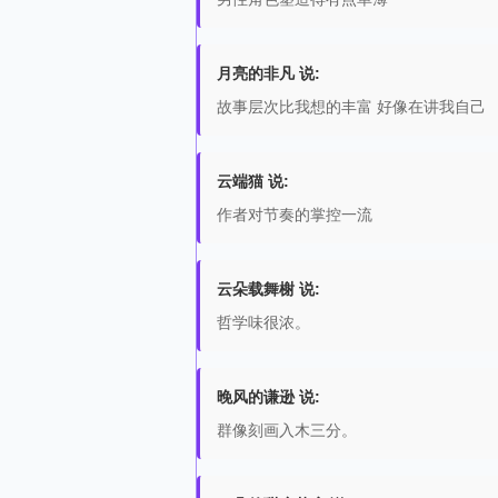
月亮的非凡 说:
故事层次比我想的丰富 好像在讲我自己
云端猫 说:
作者对节奏的掌控一流
云朵载舞榭 说:
哲学味很浓。
晚风的谦逊 说:
群像刻画入木三分。