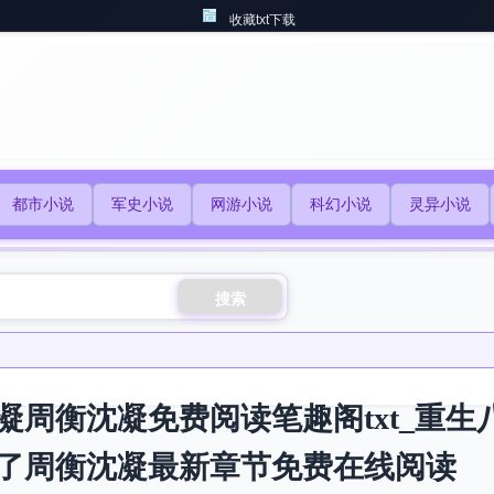
收藏txt下载
都市小说
军史小说
网游小说
科幻小说
灵异小说
搜索
凝周衡沈凝免费阅读笔趣阁txt_重
了周衡沈凝最新章节免费在线阅读