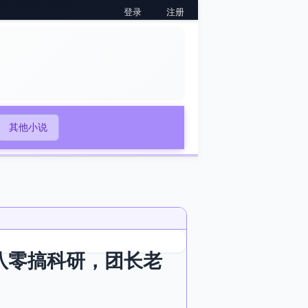
登录
注册
其他小说
生八零搞科研，团长老