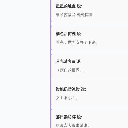
星星的地点 说:
细节控福音 处处惊喜
橘色甜街槐 说:
看完，世界安静了下来。
月光梦客iii 说:
（我们的世界。）
甜桃奶昔冰甜 说:
女主不小白。
落日染坊梓 说:
格局宏大叙事清晰。