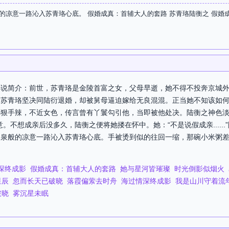
的凉意一路沁入苏青珞心底。 假婚成真：首辅大人的套路 苏青珞陆衡之 假婚
小说简介：前世，苏青珞是金陵首富之女，父母早逝，她不得不投奔京城
，苏青珞坚决同陆衍退婚，却被舅母逼迫嫁给无良混混。正当她不知该如
狠手辣，不近女色，传言曾有丫鬟勾引他，当即被他处决。陆衡之神色淡
。不想成亲后没多久，陆衡之便将她搂在怀中。她：“不是说假成亲......
山泉般的凉意一路沁入苏青珞心底。手被烫到似的往回一缩，那碗小米粥
深终成影
假婚成真：首辅大人的套路
她与星河皆璀璨
时光倒影似烟火
星辰
忽而长天已破晓
落霞偏萦去时舟
海过情深终成影
我是山川守着流
破晓
雾沉星未眠