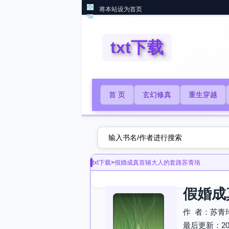
将本站设为首页
txt下载
首 页
玄幻修真
重生穿越
txt下载
>
假婚成真首辅大人的套路苏青珞
假婚成
作 者：苏青
最后更新：2025-