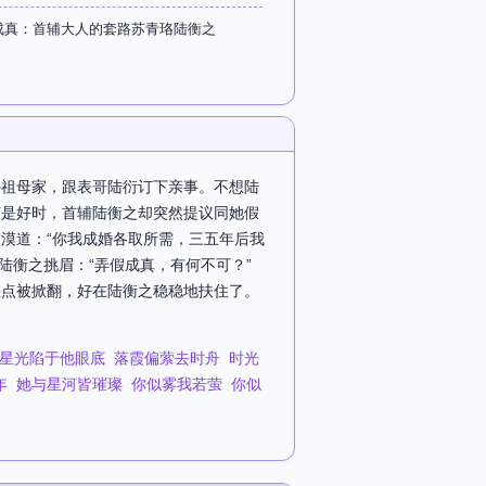
成真：首辅大人的套路苏青珞陆衡之
外祖母家，跟表哥陆衍订下亲事。不想陆
何是好时，首辅陆衡之却突然提议同她假
漠道：“你我成婚各取所需，三五年后我
”陆衡之挑眉：“弄假成真，有何不可？”
差点被掀翻，好在陆衡之稳稳地扶住了。
星光陷于他眼底
落霞偏萦去时舟
时光
年
她与星河皆璀璨
你似雾我若萤
你似