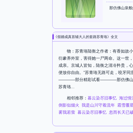
那仿佛山泉般
《假婚成真首辅大人的套路苏青珞》全文
物：苏青珞陆衡之作者：有香如故
衍豢养外室，害得她一尸两命。这一世
成亲。京城人皆知，陆衡之清冷矜贵，心
便放你自由。”苏青珞无路可走，咬牙同意
————部分精彩试看————那仿佛
苏青珞...
相邻推荐：
暮云染尽旧事忆
海过情
倒影似烟火
我是山川守着流年
霜雪覆
雾我若萤
暮云染尽旧事忆
忽而长天已