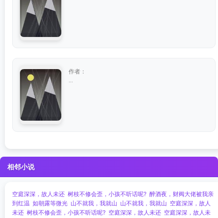
作者：
...
相邻小说
空庭深深，故人未还
树枝不修会歪，小孩不听话呢?
醉酒夜，财阀大佬被我亲
到红温
如朝露等微光
山不就我，我就山
山不就我，我就山
空庭深深，故人
未还
树枝不修会歪，小孩不听话呢?
空庭深深，故人未还
空庭深深，故人未