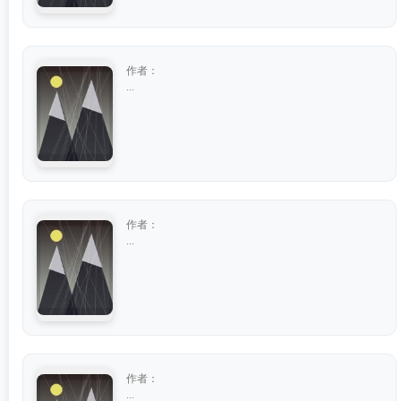
作者：
...
作者：
...
作者：
...