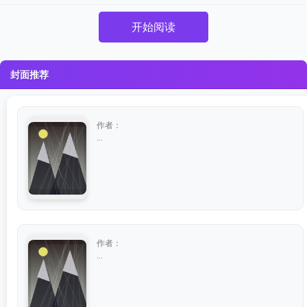
开始阅读
封面推荐
作者：
...
作者：
...