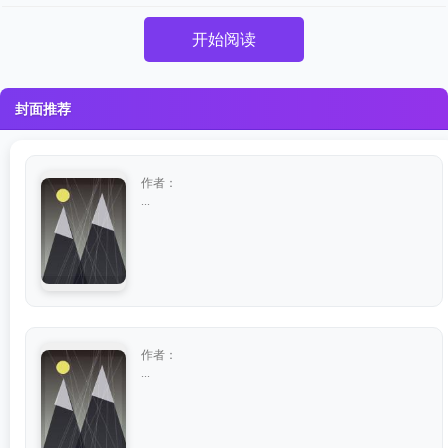
开始阅读
封面推荐
作者：
...
作者：
...