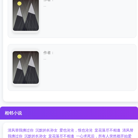
...
作者：
...
相邻小说
清风替我拂过你
沉默的长孙女
爱也沧沧，恨也沧沧
棠花落尽不相逢
清风替
我拂过你
沉默的长孙女
棠花落尽不相逢
一心求死后，所有人突然都开始爱