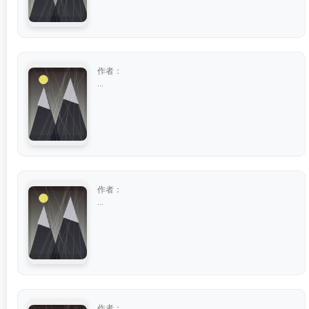
作者：
...
作者：
...
作者：