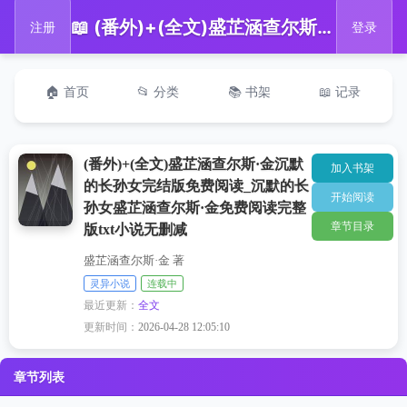
📖 (番外)+(全文)盛芷涵查尔斯·金沉默的长孙女完结版免费阅读_沉默的长孙女盛芷涵查尔斯·金免费阅读完整版txt小说无删减
注册
登录
🏠 首页
📂 分类
📚 书架
📖 记录
(番外)+(全文)盛芷涵查尔斯·金沉默
加入书架
的长孙女完结版免费阅读_沉默的长
开始阅读
孙女盛芷涵查尔斯·金免费阅读完整
章节目录
版txt小说无删减
盛芷涵查尔斯·金 著
灵异小说
连载中
最近更新：
全文
更新时间：
2026-04-28 12:05:10
章节列表