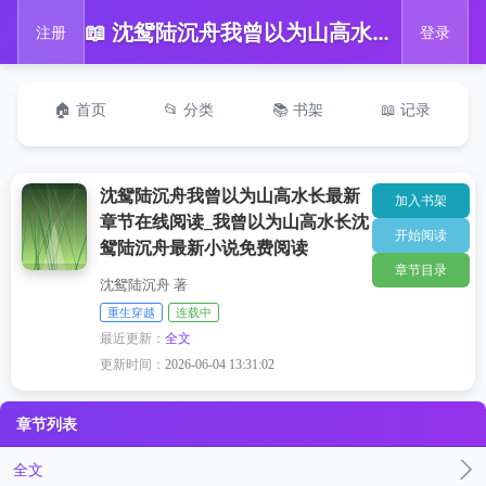
📖 沈鸳陆沉舟我曾以为山高水长最新章节在线阅读_我曾以为山高水长沈鸳陆沉舟最新小说免费阅读
注册
登录
🏠 首页
📂 分类
📚 书架
📖 记录
沈鸳陆沉舟我曾以为山高水长最新
加入书架
章节在线阅读_我曾以为山高水长沈
开始阅读
鸳陆沉舟最新小说免费阅读
章节目录
沈鸳陆沉舟 著
重生穿越
连载中
最近更新：
全文
更新时间：
2026-06-04 13:31:02
章节列表
全文