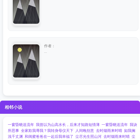
作者：
...
相邻小说
一窗昏晓送流年
我曾以为山高水长，后来才知路短情薄
一窗昏晓送流年
我诀
所思事
全家欺我辱我？我转身母仪天下
人间晚别意
去时烟雨来时晴
如我搁
浅千丈渊
和闺蜜爸爸在一起后我幸福了
尘尽光生照山河
去时烟雨来时晴
尘